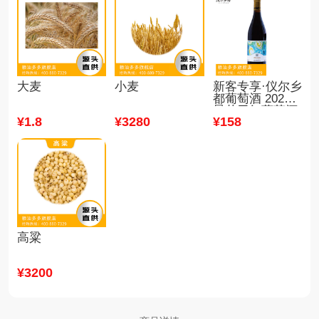
大麦
小麦
新客专享·仪尔乡
都葡萄酒 2021
昙花干红葡萄酒·
¥
1
.8
¥
3280
¥
158
新企业认证专享
高粱
¥
3200