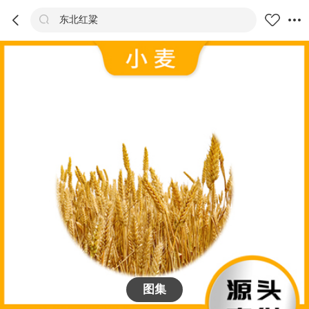



东北红粱
商品
评价
详情
推荐
图集