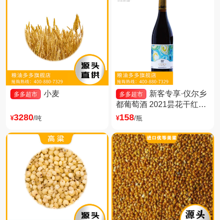
小麦
新客专享·仪尔乡
多多超市
多多超市
都葡萄酒 2021昙花干红葡
萄酒·新企业认证专享
3280
158
¥
/吨
¥
/瓶