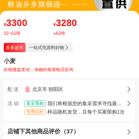
3300
3280
¥
¥
32~61吨
≥62吨
一站式屯原料好物
多多超市

小麦
价格随盘变动，准确价格请电话咨询
配 送
北京市 朝阳区

集采预购
活 动
我们将根据您的集采需求寻找最佳货源，确定货源后您将享有优先采购权

免费试样
样品随机发货，且每个买家限购1次
店铺下其他商品评价（37）
