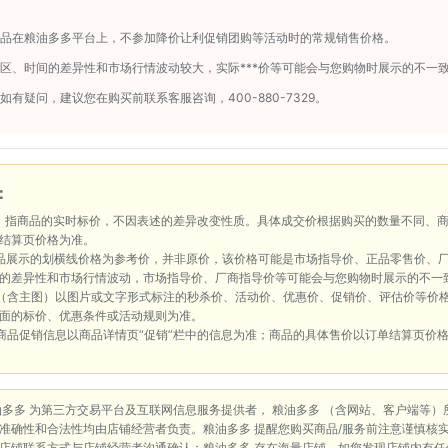
商品在粮油多多平台上，不参加降价让利促销团购等活动时的常规销售价格。
区、时间的差异性和市场行情波动较大，实际***价等可能会与您购物时展示的不一
如有疑问，建议您在购买前联系客服咨询，400-880-7329。
：
：指商品的实时标价，不因表述的差异改变性质。具体成交价根据购买的数量不同、
结算页价格为准。
品展示的划横线价格为参考价，并非原价，该价格可能是市场指导价、正品零售价、
的差异性和市场行情波动，市场指导价、厂商指导价等可能会与您购物时展示的不一
（含主图）以图片或文字形式标注的秒杀价、活动价、优惠价、促销价、评估价等价
面的标价、优惠条件或活动规则为准。
商品促销信息以商品详情页“促销”栏中的信息为准；商品的具体售价以订单结算页价
油多多 为第三方交易平台及互联网信息服务提供者， 粮油多多 （含网站、客户端等
准确性和合法性均由店铺经营者负责。粮油多多 提醒您购买商品/服务前注意谨慎核
店铺联系方式与店铺经营者沟通确认；粮油多多 存在海量店铺，如您发现店铺内有任