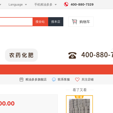




Language
手机粮油多多
400-880-7329
购物车
搜全站
搜本店
粮油多多旗舰店
联系客服
关注店铺
看了又看
00.00