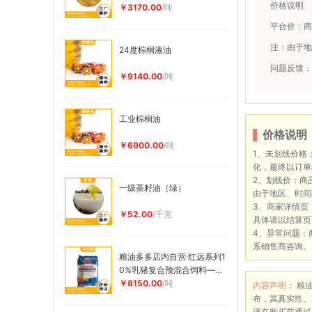
价格说明
￥3170.00
/吨
平台价：
注：由于地
24度棕榈液油
问题反馈：
￥9140.00
/吨
工业棕榈油
价格说明
￥6900.00
/吨
1、未划线价格
化，最终以订单
2、划线价：商
一级茶籽油（绿）
由于地区、时间
3、商家详情页
￥52.00
/千克
具体请以结算页
4、异常问题：
系销售商咨询。
粮油多多店内自营·红远系列1
0%乳猪复合预混合饲料——
HY1001
￥8150.00
/吨
内容声明
： 粮
布，其真实性、
请在购买前通过