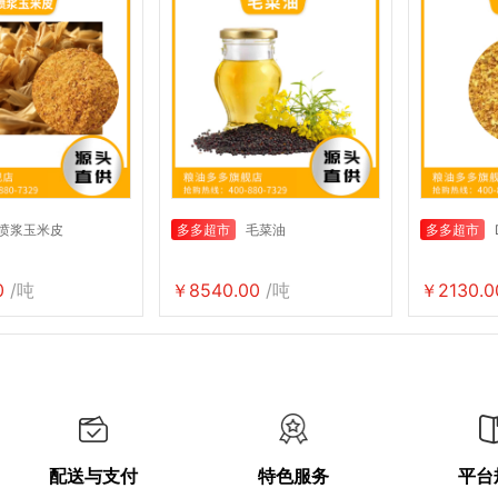
喷浆玉米皮
多多超市
毛菜油
多多超市
0
/吨
￥8540.00
/吨
￥2130.0
配送与支付
特色服务
平台