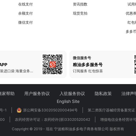
在线支付
资讯指数
试用
余额支付
现货竞拍
优惠
微信支付
红包
多多
微信服务号
PP
粮油多多服务号
把粮油多多装进口袋 海量业务一手掌握
订阅服务 红包惊喜
商家帮助
用户服务协议
入驻服务协议
隐私政策
法律声
English Site
号-1
浙公网安备33020502000494号
第二类医疗器械经营备案凭证：
00
农药经营许可证：农药经许(浙)33020520042
增值电信业务经营许可证：
Copyright © 2019 - 现在 宁波粮和油多多电子商务有限公司 版权所有