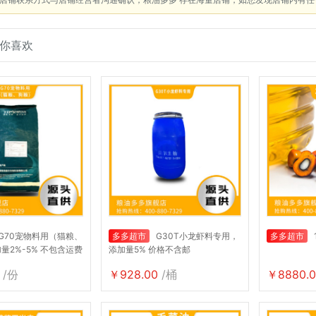
你喜欢
G70宠物料用（猫粮、
多多超市
G30T小龙虾料专用，
多多超市
量2%-5% 不包含运费
添加量5% 价格不含邮
/份
￥928.00
/桶
￥8880.0