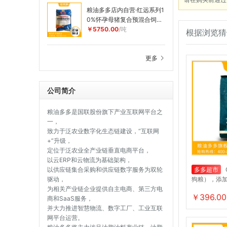
粮油多多店内自营·红远系列1
0%怀孕母猪复合预混合饲料
——HY1005
￥5750.00
/吨
根据浏览猜
更多
公司简介
粮油多多是国联股份旗下产业互联网平台之
一，
致力于泛农业数字化生态链建设，“互联网
+”升级，
定位于泛农业全产业链垂直电商平台，
以云ERP和云物流为基础架构，
以供应链集合采购和供应链数字服务为双轮
多多超市
驱动，
狗粮），添加
为相关产业链企业提供自主电商、第三方电
￥396.00
商和SaaS服务，
并大力推进智慧物流、数字工厂、工业互联
网平台运营。