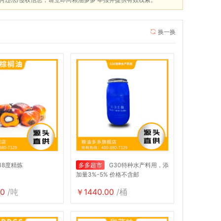
换一换
18度精炼
多多超市
G30特种水产料用，添
加量3%-5% 价格不含邮
0
/吨
￥1440.00
/桶