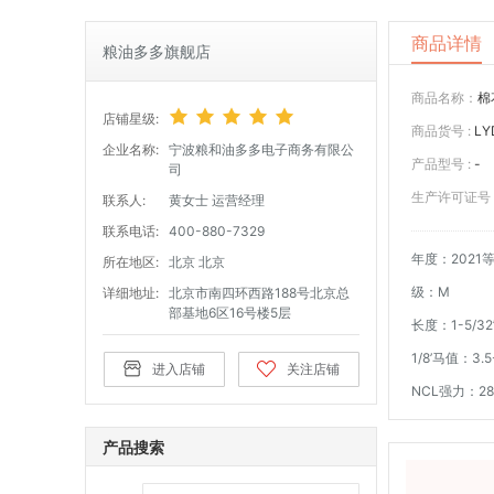
商品详情
粮油多多旗舰店
商品名称：
棉
店铺星级:
商品货号 :
LY
企业名称:
宁波粮和油多多电子商务有限公
产品型号 :
-
司
生产许可证号 
联系人:
黄女士 运营经理
联系电话:
400-880-7329
年度：2021
所在地区:
北京 北京
级：M
详细地址:
北京市南四环西路188号北京总
部基地6区16号楼5层
长度：1-5/32
1/8’马值：3.5
进入店铺
关注店铺
NCL强力：28
产品搜索