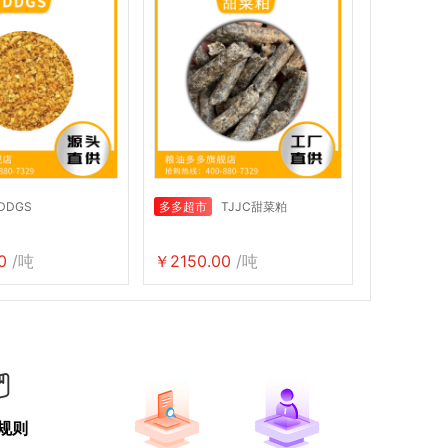
DDGS
多多超市
TJJC甜菜粕
0
/吨
￥2150.00
/吨
规则