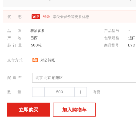
优 惠
登录
享受会员价等更多优惠
品 牌
粮油多多
产品型号
-
产 地
巴西
包装规格
进口
起 订 量
500吨
商品货号
LYD
支付方式
对公转账
配 送 至
北京 北京 朝阳区
数 量
有货
加入购物车
立即购买