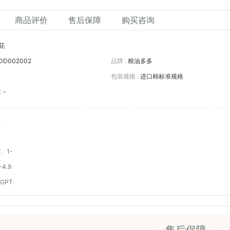
商品评价
售后保障
购买咨询
花
DD002002
品牌 :
粮油多多
包装规格 :
进口棉标准规格
:
-
等
’、1-
-4.9
GPT