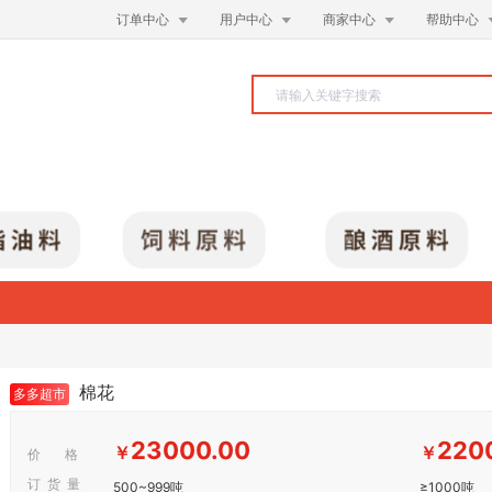



订单中心
用户中心
商家中心
帮助中心
棉花
多多超市
23000.00
220
￥
￥
价 格
订 货 量
500~999吨
≥1000吨