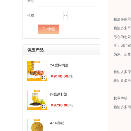
产品：
价格：
--
粮油多多承
粮油多多平
搜索
点击：
尽心为您
注：因厂家
供应产品
为原厂正
24度棕榈油
粮油多多保
￥9140.00
/吨
粮油多多
四级菜籽油
权利声明
￥9730.00
/吨
粮油多多
46%棉粕