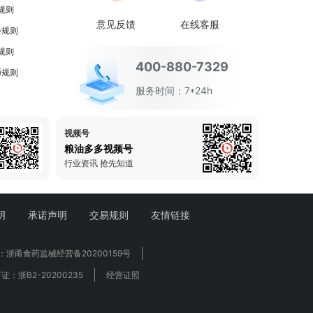
规则
意见反馈
在线客服
券规则
规则
400-880-7329
币规则
服务时间：7*24h
视频号
粮油多多视频号
行业资讯 抢先知道
明
承诺声明
交易规则
友情链接
浙甬食药监械经营备20200159号
浙B2-20200235
经营证照