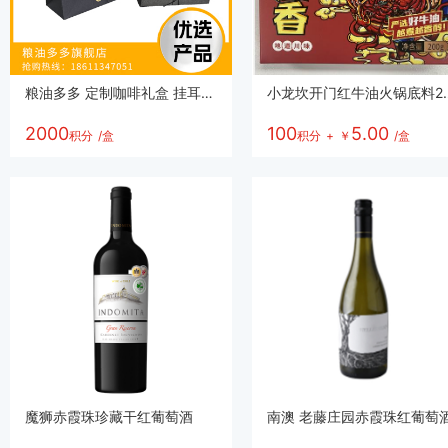
粮油多多 定制咖啡礼盒 挂耳咖啡*8/组
小龙坎开门红
2000
100
5.00
积分
/盒
积分
+
￥
/盒
魔狮赤霞珠珍藏干红葡萄酒
南澳 老藤庄园赤霞珠红葡萄