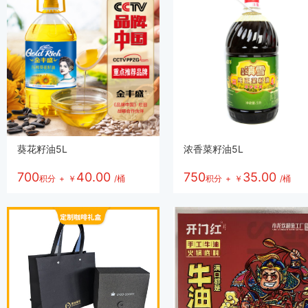
葵花籽油5L
浓香菜籽油5L
700
40.00
750
35.00
积分
+
￥
/桶
积分
+
￥
/桶