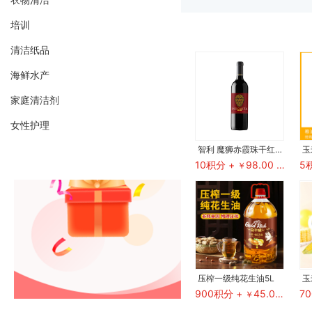
培训
积分专区
清洁纸品
海鲜水产
1 - 1000积分
家庭清洁剂
限量抢兑 好物不等人
女性护理
智利 魔狮赤霞珠干红葡萄酒 2019年
玉
10积分 +
98.00
5
￥
/瓶
压榨一级纯花生油5L
玉
900积分 +
45.00
7
￥
/桶