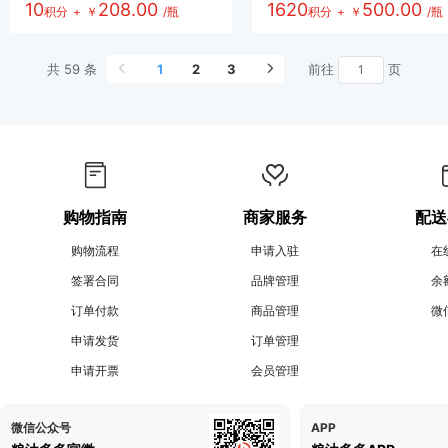
10
208.00
1620
500.00
积分
+
￥
/瓶
积分
+
￥
/瓶
共 59 条
1
2
3
前往
页
购物指南
商家服务
配送
购物流程
申请入驻
在
签署合同
品牌管理
余
订单付款
商品管理
微
申请发货
订单管理
申请开票
会员管理
微信公众号
APP