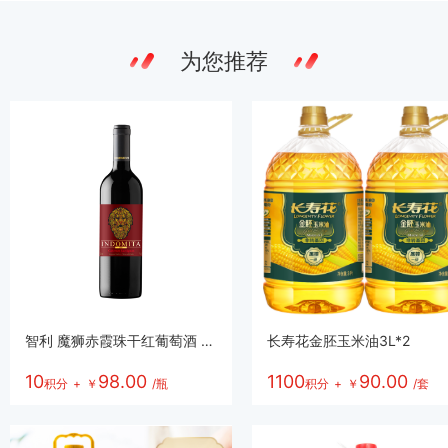
为您推荐
智利 魔狮赤霞珠干红葡萄酒 2019年
长寿花金胚玉米油3L*2
10
98.00
1100
90.00
积分
+
￥
/瓶
积分
+
￥
/套