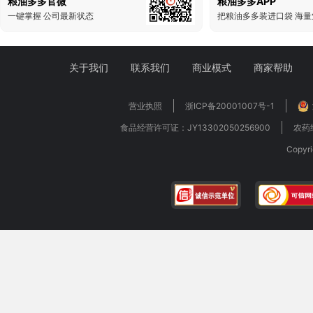
粮油多多官微
粮油多多APP
一键掌握 公司最新状态
关于我们
联系我们
商业模式
商家帮助
营业执照
浙ICP备20001007号-1
食品经营许可证：JY13302050256900
农药
Copy